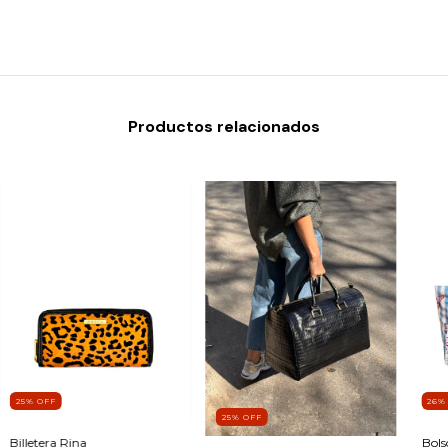
Productos relacionados
25
%
OFF
26
25
%
OFF
Billetera Rina
Bols