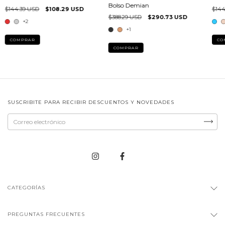
Bolso Demian
$144.39 USD
$108.29 USD
$144
$388.29 USD
$290.73 USD
+2
+1
COMPRAR
CO
COMPRAR
SUSCRIBITE PARA RECIBIR DESCUENTOS Y NOVEDADES
CATEGORÍAS
PREGUNTAS FRECUENTES