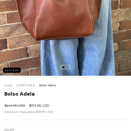
AGOTADO
Inicio
.
SUPER SALE
.
Bolso Adela
Bolso Adela
$241.95 USD
$193.56 USD
Precio sin impuestos
$159.97 USD
COLOR