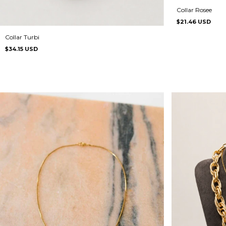
Collar Rosee
$21.46 USD
Collar Turbi
$34.15 USD