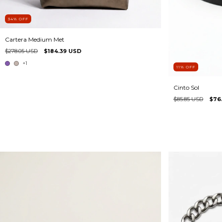
34
%
OFF
Cartera Medium Met
$278.05 USD
$184.39 USD
+1
11
%
OFF
Cinto Sol
$85.85 USD
$76