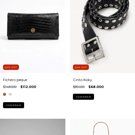
24
%
OFF
24
%
OFF
Fichero peque
Cinto Koky
$148.000
$112.000
$89.000
$68.000
+2
COMPRAR
COMPRAR