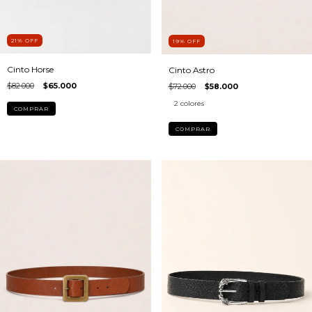
21
%
OFF
19
%
OFF
Cinto Horse
Cinto Astro
$82.000
$65.000
$72.000
$58.000
2 colores
COMPRAR
COMPRAR