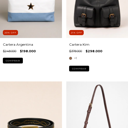
20
%
OFF
21
%
OFF
Cartera Argentina
Cartera Kim
$248.000
$198.000
$378.000
$298.000
+1
COMPRAR
COMPRAR