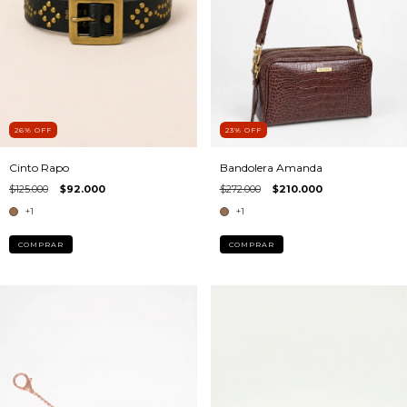
26
%
OFF
23
%
OFF
Cinto Rapo
Bandolera Amanda
$125.000
$92.000
$272.000
$210.000
+1
+1
COMPRAR
COMPRAR