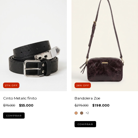
27
%
OFF
28
%
OFF
Cinto Metalic finito
Bandolera Zoe
$75.000
$55.000
$275.000
$198.000
+2
COMPRAR
COMPRAR