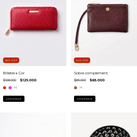
26
%
OFF
24
%
OFF
Billetera Cor
Sobre complement
$168.000
$125.000
$85.000
$65.000
+1
+1
COMPRAR
COMPRAR