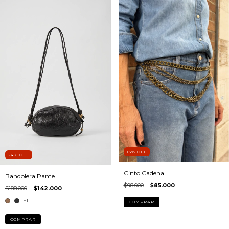
13
%
OFF
24
%
OFF
Cinto Cadena
Bandolera Pame
$98.000
$85.000
$188.000
$142.000
+1
COMPRAR
COMPRAR