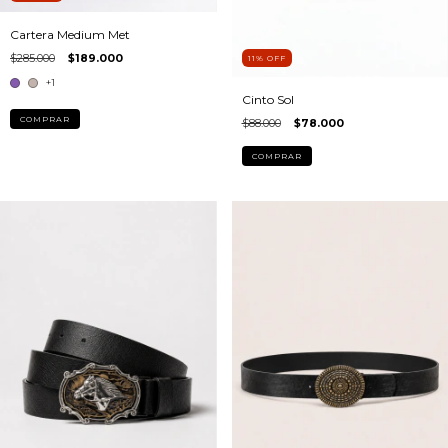
Cartera Medium Met
$285.000
$189.000
11
%
OFF
+1
Cinto Sol
COMPRAR
$88.000
$78.000
COMPRAR