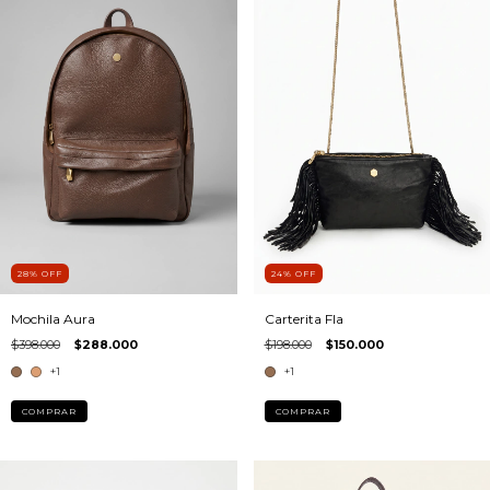
28
%
OFF
24
%
OFF
Mochila Aura
Carterita Fla
$398.000
$288.000
$198.000
$150.000
+1
+1
COMPRAR
COMPRAR