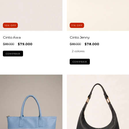
11
%
OFF
10
%
OFF
Cinto Jenny
Cinto Awa
$88.000
$78.000
$88.000
$79.000
2 colores
COMPRAR
COMPRAR