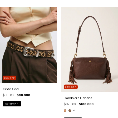
25
%
OFF
29
%
OFF
Cinto Cow
$118.000
$88.000
Bandolera Habana
$265.000
$188.000
COMPRAR
+1