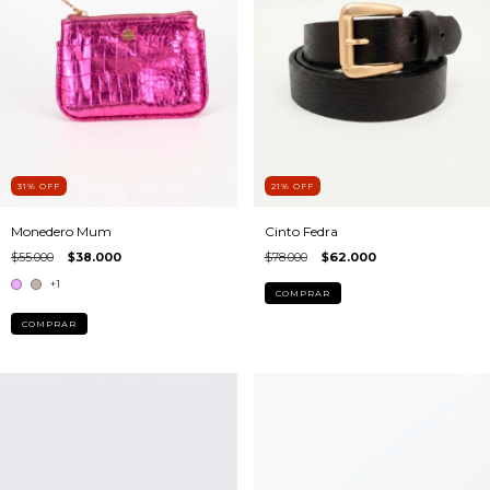
31
%
OFF
21
%
OFF
Monedero Mum
Cinto Fedra
$55.000
$38.000
$78.000
$62.000
+1
COMPRAR
COMPRAR