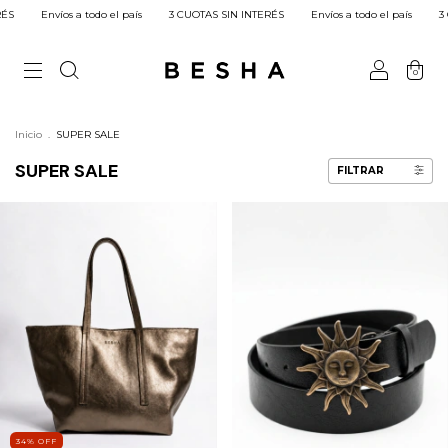
o el país
3 CUOTAS SIN INTERÉS
Envíos a todo el país
3 CUOTAS SIN INTERÉ
0
Inicio
.
SUPER SALE
SUPER SALE
FILTRAR
34
%
OFF