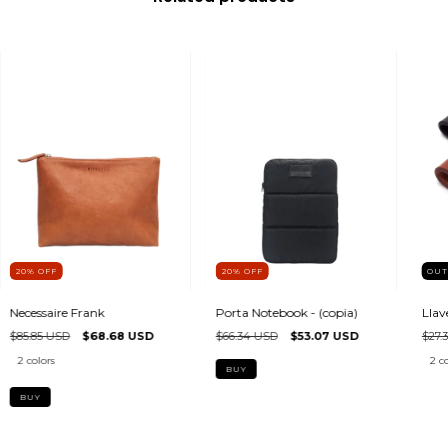
20
%
OFF
20
%
OFF
OUT
Necessaire Frank
Porta Notebook - (copia)
Lla
$85.85 USD
$68.68 USD
$66.34 USD
$53.07 USD
$27.
2 colors
2 co
BUY
BUY