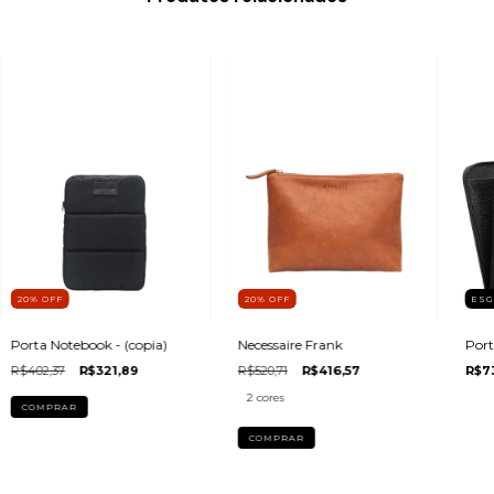
20
%
OFF
20
%
OFF
ES
Porta Notebook - (copia)
Necessaire Frank
Port
R$402,37
R$321,89
R$520,71
R$416,57
R$7
2 cores
COMPRAR
COMPRAR