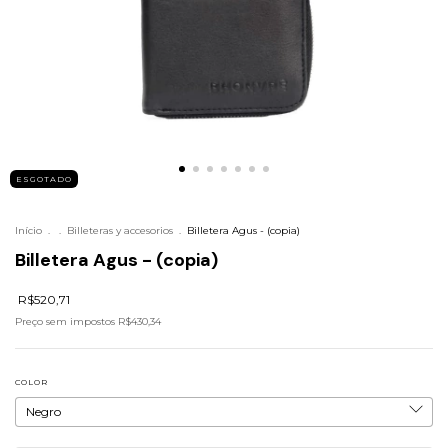
ESGOTADO
Início
.
.
Billeteras y accesorios
.
Billetera Agus - (copia)
Billetera Agus - (copia)
R$520,71
Preço sem impostos
R$430,34
COLOR