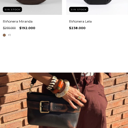
SIN STOCK
SIN STOCK
Riñonera Miranda
Riñonera Lela
$255.000
$192.000
$238.000
+1