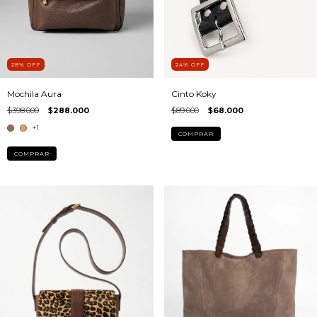
28
%
OFF
24
%
OFF
Mochila Aura
Cinto Koky
$398.000
$288.000
$89.000
$68.000
+1
COMPRAR
COMPRAR