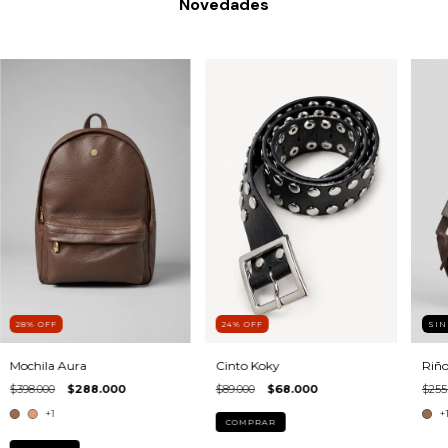
Novedades
28
%
OFF
24
%
OFF
SIN
Mochila Aura
Cinto Koky
Riño
$398.000
$288.000
$89.000
$68.000
$255
+1
+
COMPRAR