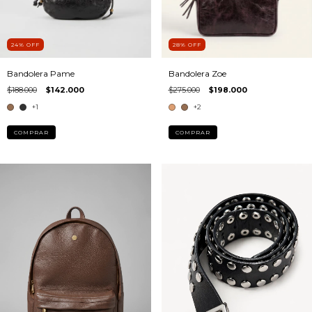
24
%
OFF
28
%
OFF
Bandolera Pame
Bandolera Zoe
$188.000
$142.000
$275.000
$198.000
+1
+2
COMPRAR
COMPRAR