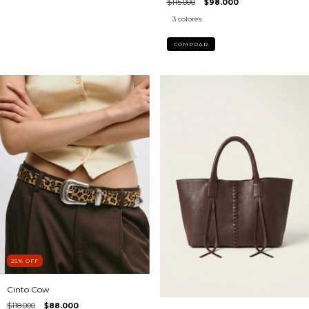
$115.000
$98.000
3 colores
COMPRAR
25
%
OFF
Cinto Cow
$118.000
$88.000