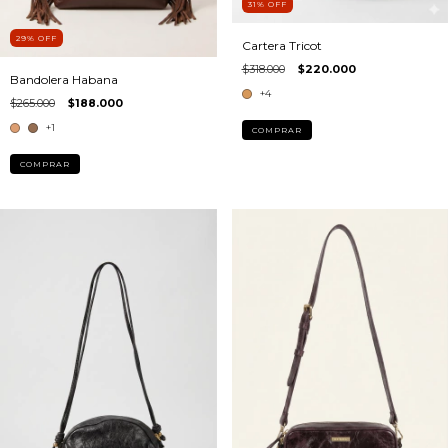
31
%
OFF
29
%
OFF
Cartera Tricot
$318.000
$220.000
Bandolera Habana
+4
$265.000
$188.000
+1
COMPRAR
COMPRAR