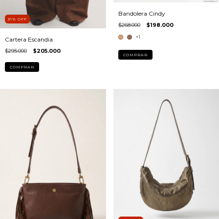
Bandolera Cindy
31
%
OFF
$268.000
$198.000
+1
Cartera Escandia
$295.000
$205.000
COMPRAR
COMPRAR