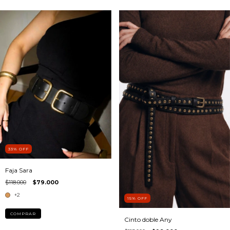
33
%
OFF
Faja Sara
$118.000
$79.000
+2
15
%
OFF
COMPRAR
Cinto doble Any