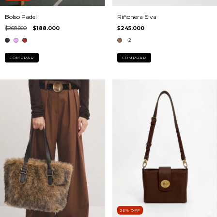
Riñonera Elva
Bolso Padel
$245.000
$268.000
$188.000
+2
COMPRAR
COMPRAR
26
%
OFF