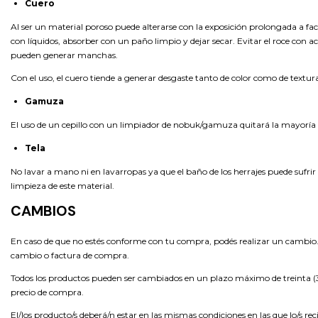
Cuero
Al ser un material poroso puede alterarse con la exposición prolongada a f
con líquidos, absorber con un paño limpio y dejar secar. Evitar el roce con ac
pueden generar manchas.
Con el uso, el cuero tiende a generar desgaste tanto de color como de textur
Gamuza
El uso de un cepillo con un limpiador de nobuk/gamuza quitará la mayoría de
Tela
No lavar a mano ni en lavarropas ya que el baño de los herrajes puede sufrir
limpieza de este material.
CAMBIOS
En caso de que no estés conforme con tu compra, podés realizar un cambio. P
cambio o factura de compra.
Todos los productos pueden ser cambiados en un plazo máximo de treinta (30)
precio de compra.
El/los producto/s deberá/n estar en las mismas condiciones en las que lo/s rec