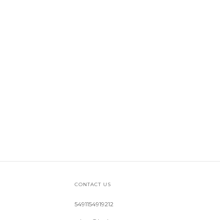
CONTACT US
5491154919212