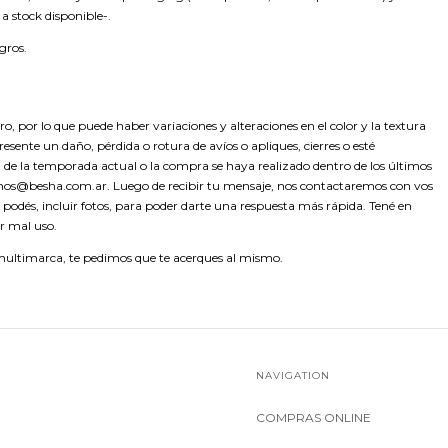
a stock disponible-.
gros.
o, por lo que puede haber variaciones y alteraciones en el color y la textura
ente un daño, pérdida o rotura de avíos o apliques, cierres o esté
 de la temporada actual o la compra se haya realizado dentro de los últimos
mos@besha.com.ar
. Luego de recibir tu mensaje, nos contactaremos con vos
i podés, incluir fotos, para poder darte una respuesta más rápida. Tené en
r mal uso.
multimarca, te pedimos que te acerques al mismo.
NAVIGATION
COMPRAS ONLINE