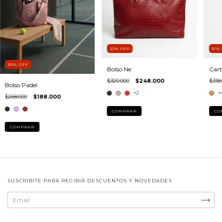
23
%
OFF
31
%
30
%
OFF
Bolso Ne
Cart
$320.000
$248.000
$318
Bolso Padel
+2
+
$268.000
$188.000
COMPRAR
CO
COMPRAR
SUSCRIBITE PARA RECIBIR DESCUENTOS Y NOVEDADES