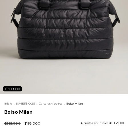
SIN STOCK
Inicio
.
INVIERNO 26
.
Carteras y bolsos
.
Bolso Milan
Bolso Milan
$265.000
$198.000
6
cuotas sin interés de
$33.000