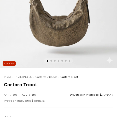
31
%
OFF
Inicio
.
INVIERNO 26
.
Carteras y bolsos
.
Cartera Tricot
Cartera Tricot
$318.000
$220.000
9
cuotas sin interés de
$24.444,44
Precio sin impuestos
$181.818,18
COLOR