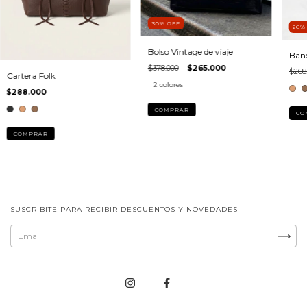
30
%
OFF
26
Bolso Vintage de viaje
Band
$378.000
$265.000
$268
Cartera Folk
2 colores
$288.000
COMPRAR
CO
COMPRAR
SUSCRIBITE PARA RECIBIR DESCUENTOS Y NOVEDADES