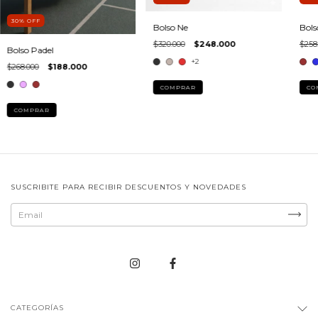
30
%
OFF
Bols
Bolso Ne
$258
$320.000
$248.000
Bolso Padel
+2
$268.000
$188.000
CO
COMPRAR
COMPRAR
SUSCRIBITE PARA RECIBIR DESCUENTOS Y NOVEDADES
CATEGORÍAS