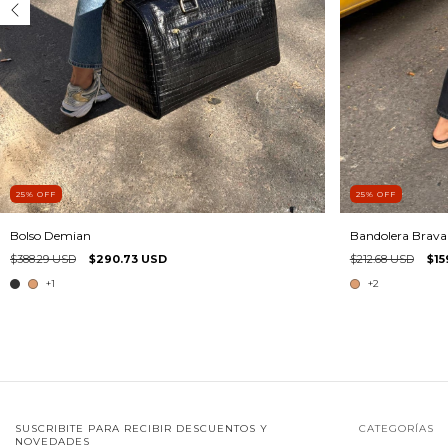
25
%
OFF
25
%
OFF
Bolso Demian
Bandolera Brava
$388.29 USD
$290.73 USD
$212.68 USD
$15
+1
+2
SUSCRIBITE PARA RECIBIR DESCUENTOS Y
CATEGORÍAS
NOVEDADES