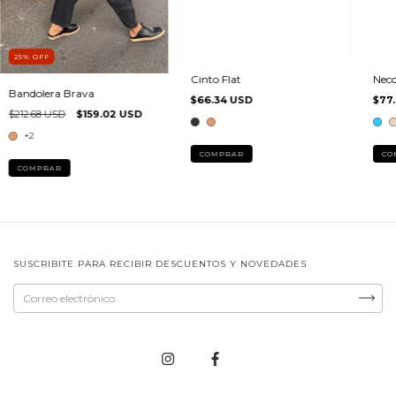
25
%
OFF
Cinto Flat
Necc
Bandolera Brava
$66.34 USD
$77
$212.68 USD
$159.02 USD
+2
COMPRAR
CO
COMPRAR
SUSCRIBITE PARA RECIBIR DESCUENTOS Y NOVEDADES