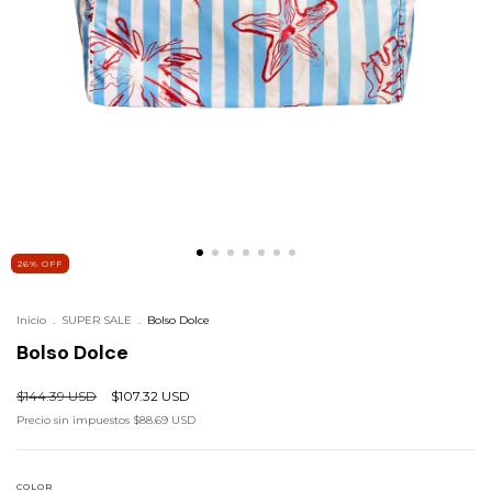
26
%
OFF
Inicio
.
SUPER SALE
.
Bolso Dolce
Bolso Dolce
$144.39 USD
$107.32 USD
Precio sin impuestos
$88.69 USD
COLOR