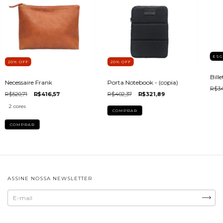
ES
20
%
OFF
20
%
OFF
Bill
Necessaire Frank
Porta Notebook - (copia)
R$34
R$520,71
R$416,57
R$402,37
R$321,89
2 cores
COMPRAR
COMPRAR
ASSINE NOSSA NEWSLETTER