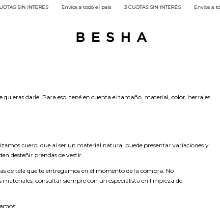
TAS SIN INTERÉS
Envíos a todo el país
3 CUOTAS SIN INTERÉS
Envíos a todo
quieras darle. Para eso, tené en cuenta el tamaño, material, color, herrajes
lizamos cuero, que al ser un material natural puede presentar variaciones y
den desteñir prendas de vestir.
ndas de tela que te entregamos en el momento de la compra. No
materiales, consultar siempre con un especialista en limpieza de
damos: