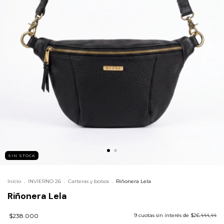
SIN STOCK
Inicio
.
INVIERNO 26
.
Carteras y bolsos
.
Riñonera Lela
Riñonera Lela
$238.000
9
cuotas sin interés de
$26.444,44