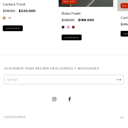
30
%
OFF
Cartera Tricot
31
%
$318.000
$220.000
Bolso Padel
Cart
+4
$268.000
$188.000
$295
COMPRAR
CO
COMPRAR
SUSCRIBITE PARA RECIBIR DESCUENTOS Y NOVEDADES
CATEGORÍAS