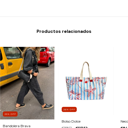
Productos relacionados
26
%
OFF
25
%
OFF
Bolso Dolce
Necc
Bandolera Brava