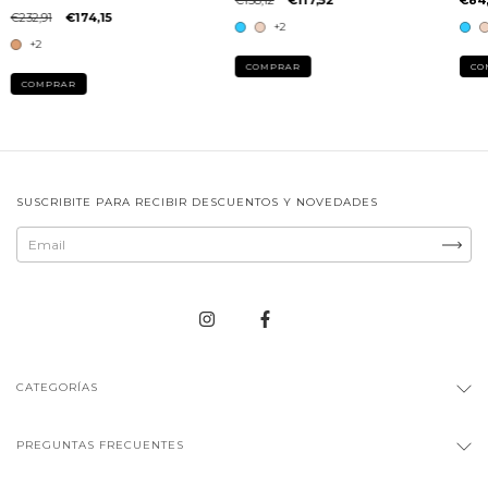
€158,12
€117,52
€84
€232,91
€174,15
+2
+2
COMPRAR
CO
COMPRAR
SUSCRIBITE PARA RECIBIR DESCUENTOS Y NOVEDADES
CATEGORÍAS
PREGUNTAS FRECUENTES