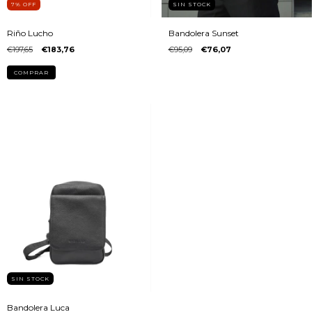
7
%
OFF
SIN STOCK
Riño Lucho
Bandolera Sunset
€197,65
€183,76
€95,09
€76,07
COMPRAR
SIN STOCK
Bandolera Luca