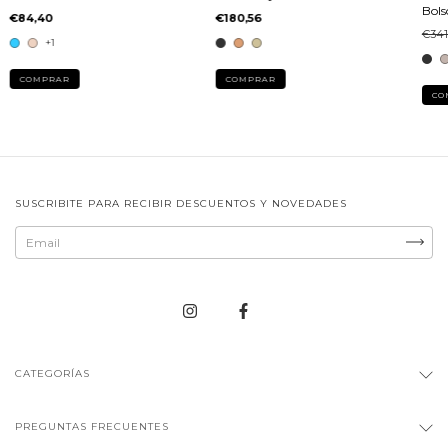
Bols
€84,40
€180,56
€341
+1
COMPRAR
COMPRAR
CO
SUSCRIBITE PARA RECIBIR DESCUENTOS Y NOVEDADES
CATEGORÍAS
PREGUNTAS FRECUENTES