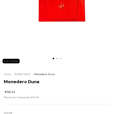
SIN STOCK
Inicio
.
SUPER SALE
.
Monedero Duna
Monedero Duna
€66,24
Precio sin impuestos
€54,74
COLOR