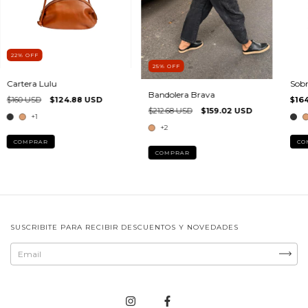
22
%
OFF
25
%
OFF
Cartera Lulu
Sobr
Bandolera Brava
$160 USD
$124.88 USD
$16
$212.68 USD
$159.02 USD
+1
+2
COMPRAR
CO
COMPRAR
SUSCRIBITE PARA RECIBIR DESCUENTOS Y NOVEDADES