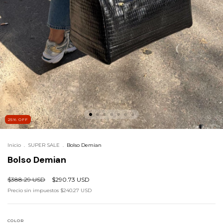
25
%
OFF
Inicio
.
SUPER SALE
.
Bolso Demian
Bolso Demian
$388.29 USD
$290.73 USD
Precio sin impuestos
$240.27 USD
COLOR