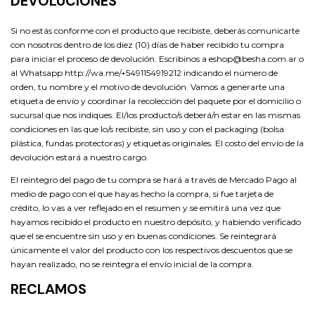
DEVOLUCIONES
Si no estás conforme con el producto que recibiste, deberás comunicarte
con nosotros dentro de los diez (10) días de haber recibido tu compra
para iniciar el proceso de devolución. Escribinos a
eshop@besha.com.ar
o
al Whatsapp http://wa.me/+5491154919212 indicando el número de
orden, tu nombre y el motivo de devolución. Vamos a generarte una
etiqueta de envío y coordinar la recolección del paquete por el domicilio o
sucursal que nos indiques. El/los producto/s deberá/n estar en las mismas
condiciones en las que lo/s recibiste, sin uso y con el packaging (bolsa
plástica, fundas protectoras) y etiquetas originales. El costo del envío de la
devolución estará a nuestro cargo.
El reintegro del pago de tu compra se hará a través de Mercado Pago al
medio de pago con el que hayas hecho la compra, si fue tarjeta de
crédito, lo vas a ver reflejado en el resumen y se emitirá una vez que
hayamos recibido el producto en nuestro depósito, y habiendo verificado
que el se encuentre sin uso y en buenas condiciones. Se reintegrará
únicamente el valor del producto con los respectivos descuentos que se
hayan realizado, no se reintegra el envío inicial de la compra.
RECLAMOS