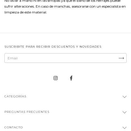
No lavar a mano ni en lavarropas ya que el baño de los herrajes puede
sufrir alteraciones. En caso de manchas, asesorarse con un especialista en
limpieza de este material.
SUSCRIBITE PARA RECIBIR DESCUENTOS Y NOVEDADES
CATEGORÍAS
PREGUNTAS FRECUENTES
CONTACTO