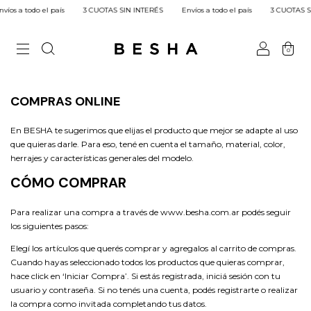
 a todo el país
3 CUOTAS SIN INTERÉS
Envíos a todo el país
3 CUOTAS SIN 
0
COMPRAS ONLINE
En BESHA te sugerimos que elijas el producto que mejor se adapte al uso
que quieras darle. Para eso, tené en cuenta el tamaño, material, color,
herrajes y características generales del modelo.
CÓMO COMPRAR
Para realizar una compra a través de
www.besha.com.ar
podés seguir
los siguientes pasos:
Elegí los artículos que querés comprar y agregalos al carrito de compras.
Cuando hayas seleccionado todos los productos que quieras comprar,
hace click en ‘Iniciar Compra’. Si estás registrada, iniciá sesión con tu
usuario y contraseña. Si no tenés una cuenta, podés registrarte o realizar
la compra como invitada completando tus datos.