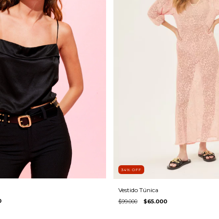
34
%
OFF
Vestido Túnica
0
$99.000
$65.000