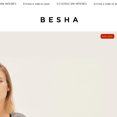
do el país
3 CUOTAS SIN INTERÉS
Envíos a todo el país
3 CUOTAS SIN INTE
34
%
OFF