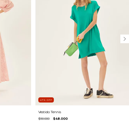
47
%
OFF
Vestido Tennis
$90.000
$48.000