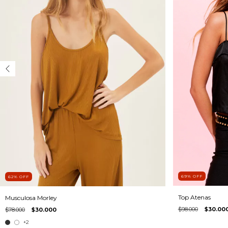
69
%
OFF
62
%
OFF
Top Atenas
Musculosa Morley
$98.000
$30.00
$78.000
$30.000
+2