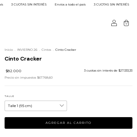
N INTERÉS
Envíos a todo el país
3 CUOTAS SIN INTERÉS
Envíos a todo el país
0
Inicio
.
INVIERNO 26
.
Cintos
.
Cinto Cracker
Cinto Cracker
$82.000
3
cuotas sin interés de
$27.333,33
Precio sin impuestos
$67.768,60
TALLE