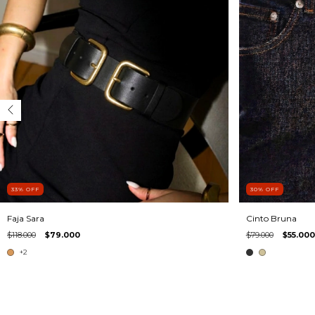
33
%
OFF
30
%
OFF
Faja Sara
Cinto Bruna
$118.000
$79.000
$79.000
$55.000
+2