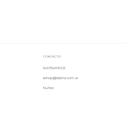
CONTACTO
5491154919212
eshop@besha.com.ar
Nuñez