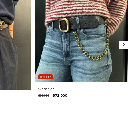
27
%
OFF
Cinto Cadi
$98.000
$72.000