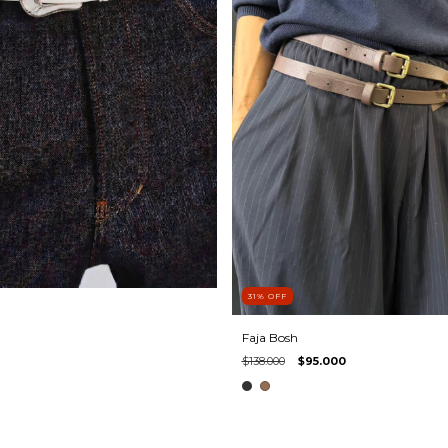
31
%
OFF
Faja Bosh
$138.000
$95.000