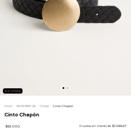
SIN STOCK
Inicio
.
INVIERNO 26
.
Cintos
.
Cinto Chapón
Cinto Chapón
$65.000
3
cuotas sin interés de
$21.666,67