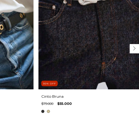
30
%
OFF
Cinto Bruna
$79.000
$55.000