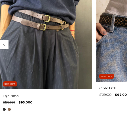
25
%
OFF
31
%
OFF
Cinto Doll
$129.000
$97.00
Faja Bosh
$138.000
$95.000