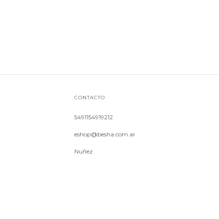
CONTACTO
5491154919212
eshop@besha.com.ar
Nuñez