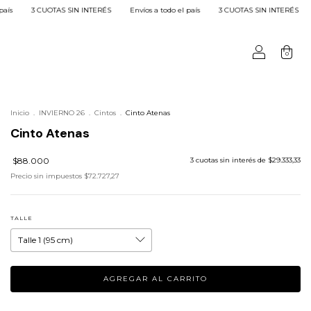
S SIN INTERÉS
Envíos a todo el país
3 CUOTAS SIN INTERÉS
Envíos a todo el
0
Inicio
.
INVIERNO 26
.
Cintos
.
Cinto Atenas
Cinto Atenas
$88.000
3
cuotas sin interés de
$29.333,33
Precio sin impuestos
$72.727,27
TALLE