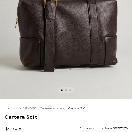
Inicio
.
INVIERNO 26
.
Carteras y bolsos
.
Cartera Soft
Cartera Soft
$349.000
9
cuotas sin interés de
$38.777,78