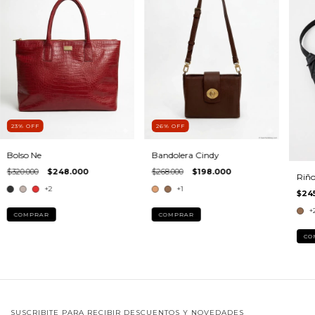
23
%
OFF
26
%
OFF
Bolso Ne
Bandolera Cindy
$320.000
$248.000
$268.000
$198.000
Riño
+2
+1
$24
+
COMPRAR
COMPRAR
CO
SUSCRIBITE PARA RECIBIR DESCUENTOS Y NOVEDADES