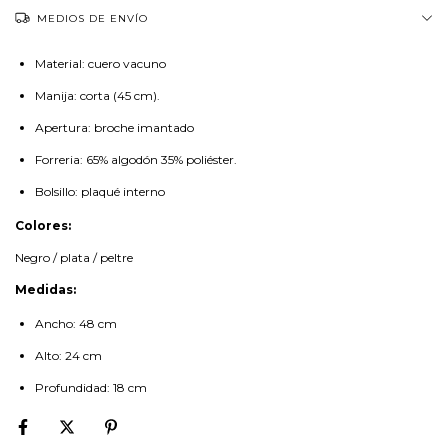
MEDIOS DE ENVÍO
Material: cuero vacuno
Manija: corta (45 cm).
Apertura: broche imantado
Forreria: 65% algodón 35% poliéster.
Bolsillo: plaqué interno
Colores:
Negro / plata / peltre
Medidas:
Ancho: 48 cm
Alto: 24 cm
Profundidad: 18 cm