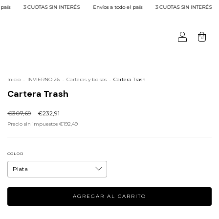
TERÉS
Envíos a todo el país
3 CUOTAS SIN INTERÉS
Envíos a todo el país
0
Inicio
.
INVIERNO 26
.
Carteras y bolsos
.
Cartera Trash
Cartera Trash
€307,69
€232,91
Precio sin impuestos
€192,49
COLOR