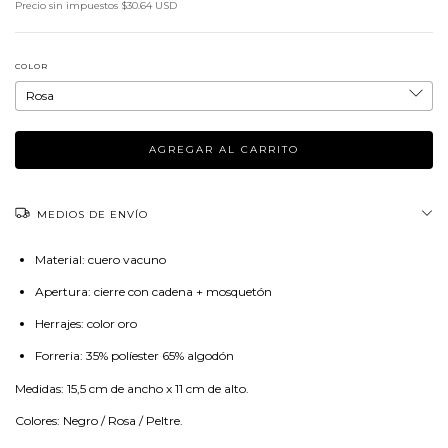
Precio sin impuestos
$30.64 USD
COLOR
MEDIOS DE ENVÍO
Material: cuero vacuno
Apertura: cierre con cadena + mosquetón
Herrajes: color oro
Forreria: 35% políester 65% algodón
Medidas: 15,5 cm de ancho x 11 cm de alto.
Colores: Negro / Rosa / Peltre.