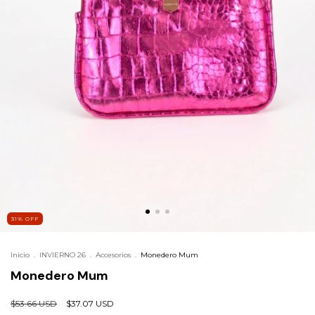
31
%
OFF
Inicio
.
INVIERNO 26
.
Accesorios
.
Monedero Mum
Monedero Mum
$53.66 USD
$37.07 USD