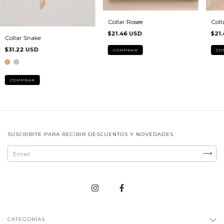
Collar Rosee
Colla
$21.46 USD
$21
Collar Snake
$31.22 USD
COMPRAR
SUSCRIBITE PARA RECIBIR DESCUENTOS Y NOVEDADES
CATEGORÍAS