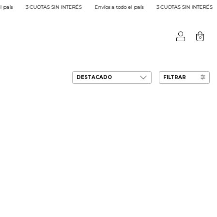
aís
3 CUOTAS SIN INTERÉS
Envíos a todo el país
3 CUOTAS SIN INTERÉS
0
FILTRAR