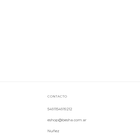
CONTACTO
5491154919212
eshop@besha.com.ar
Nuñez