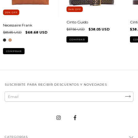
34
%
OFF
20
%
OFF
Cinto Guido
Cint
Necessaire Frank
$57.56 USD
$38.05 USD
$38
$85.85 USD
$68.68 USD
COMPRAR
CO
COMPRAR
SUSCRIBITE PARA RECIBIR DESCUENTOS Y NOVEDADES
CATEGORÍAS