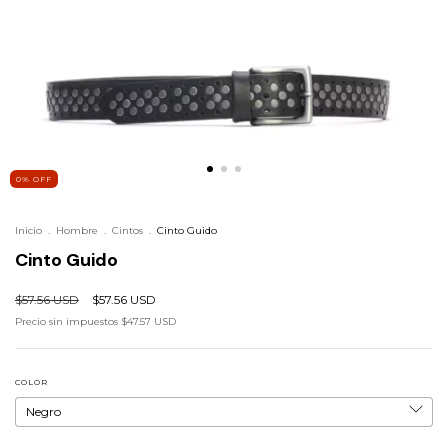
0
%
OFF
Inicio
.
Hombre
.
Cintos
.
Cinto Guido
Cinto Guido
$57.56 USD
$57.56 USD
Precio sin impuestos
$47.57 USD
COLOR