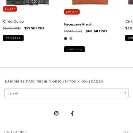
0
%
OFF
20
%
OFF
Cinto Guido
Cint
Necessaire Frank
$57.56 USD
$57.56 USD
$38
$85.85 USD
$68.68 USD
COMPRAR
CO
COMPRAR
SUSCRIBITE PARA RECIBIR DESCUENTOS Y NOVEDADES
CATEGORÍAS