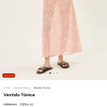
34
%
OFF
Início
.
Indumentaria
.
Vestido Túnica
Vestido Túnica
R$585,80
R$384,62