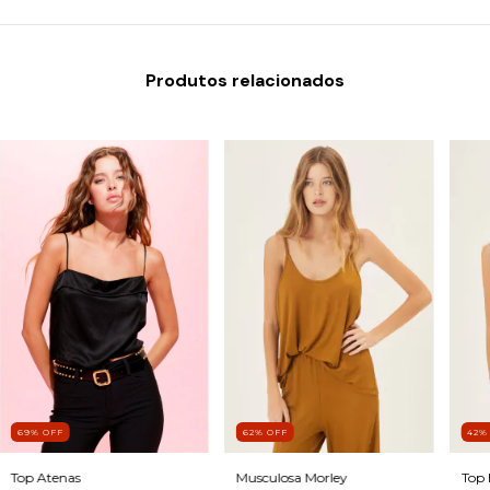
Produtos relacionados
69
%
OFF
62
%
OFF
42
Top Atenas
Musculosa Morley
Top 