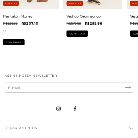
61
%
OFF
49
%
OFF
34
Pantalón Morley
Vestido Geométrico
Vest
R$526,63
R$207,10
R$579,88
R$295,86
R$58
+3
COMPRAR
CO
COMPRAR
ASSINE NOSSA NEWSLETTER
DEPARTAMENTOS