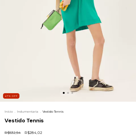
47
%
OFF
Início
.
Indumentaria
.
Vestido Tennis
Vestido Tennis
R$532,54
R$284,02