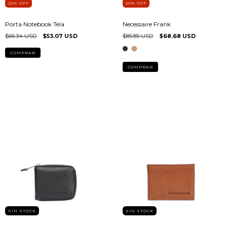
20
%
OFF
20
%
OFF
Porta Notebook Tela
Necessaire Frank
$66.34 USD
$53.07 USD
$85.85 USD
$68.68 USD
COMPRAR
COMPRAR
SIN STOCK
SIN STOCK