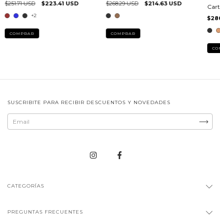
$251.71 USD
$223.41 USD
$268.29 USD
$214.63 USD
Cart
+2
$28
COMPRAR
COMPRAR
CO
SUSCRIBITE PARA RECIBIR DESCUENTOS Y NOVEDADES
CATEGORÍAS
PREGUNTAS FRECUENTES