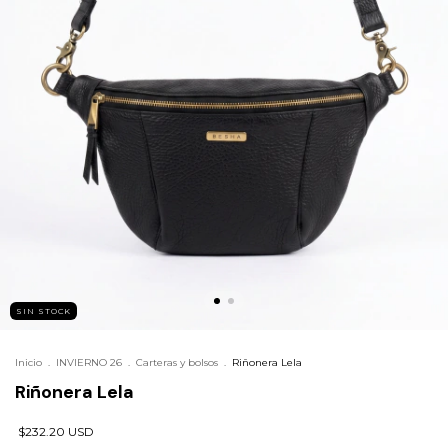
SIN STOCK
Inicio
.
INVIERNO 26
.
Carteras y bolsos
.
Riñonera Lela
Riñonera Lela
$232.20 USD