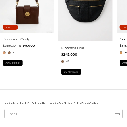
26
%
OFF
31
%
Bandolera Cindy
Cart
$268.000
$198.000
$318
Riñonera Elva
+1
+
$245.000
+2
COMPRAR
CO
COMPRAR
SUSCRIBITE PARA RECIBIR DESCUENTOS Y NOVEDADES