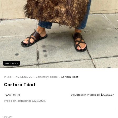
SIN STOCK
Inicio
.
INVIERNO 26
.
Carteras y bolsos
.
Cartera Tibet
Cartera Tibet
$276.000
9
cuotas sin interés de
$30.666,67
Precio sin impuestos
$228.099,17
COLOR