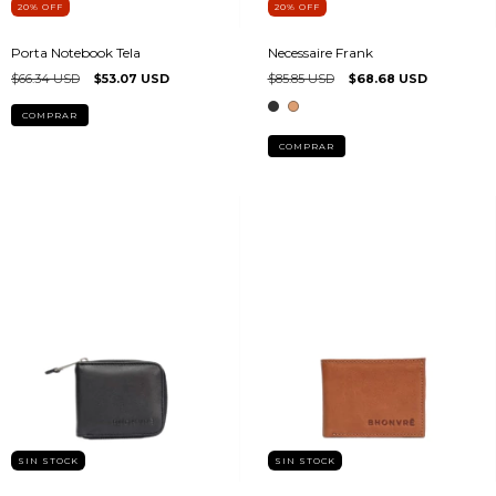
20
%
OFF
20
%
OFF
Porta Notebook Tela
Necessaire Frank
$66.34 USD
$53.07 USD
$85.85 USD
$68.68 USD
COMPRAR
COMPRAR
SIN STOCK
SIN STOCK