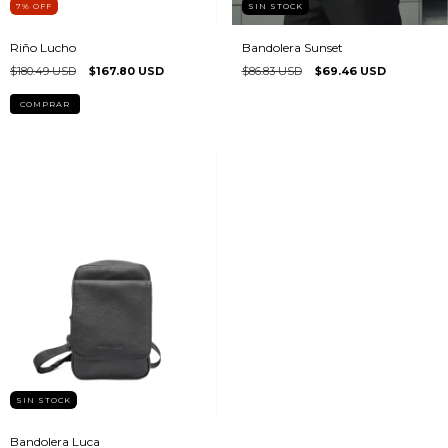
7
%
OFF
SIN STOCK
Riño Lucho
Bandolera Sunset
$180.49 USD
$167.80 USD
$86.83 USD
$69.46 USD
COMPRAR
SIN STOCK
Bandolera Luca