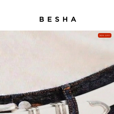
30
%
OFF