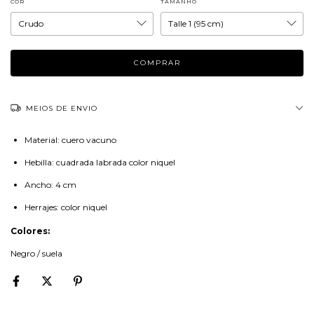
COR
TAMANHO
MEIOS DE ENVIO
Material: cuero vacuno
Hebilla: cuadrada labrada color niquel
Ancho: 4 cm
Herrajes: color niquel
Colores:
Negro / suela